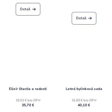
hodnotenie
produktu
Detail
je
3,7
Detail
z
5
hviezdičiek.
Elixír šťastia a radosti
Letná bylinková sada
29,02 € bez DPH
32,60 € bez DPH
35,70 €
40,10 €