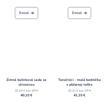
Priemerné
Priemerné
hodnotenie
hodnotenie
produktu
produktu
Detail
Detail
je
je
4,5
4,3
z
z
5
5
hviezdičiek.
hviezdičiek.
Zimná bylinková sada so
Tanečníci - malá bednička
slivovicou
v plátenej taške
32,60 € bez DPH
33,41 € bez DPH
40,10 €
41,10 €
Priemerné