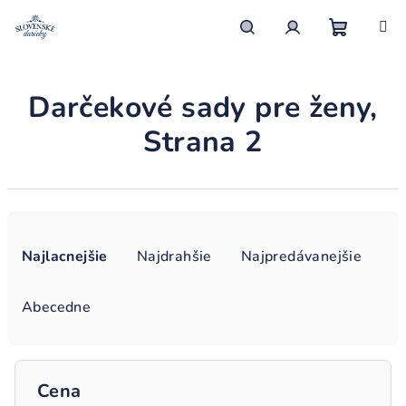
Prejsť
na
obsah
Nákupn
Hľadať
Prihlásenie
Darčekové sady pre ženy
,
košík
Strana 2
R
a
Najlacnejšie
Najdrahšie
Najpredávanejšie
d
e
Abecedne
n
i
e
Cena