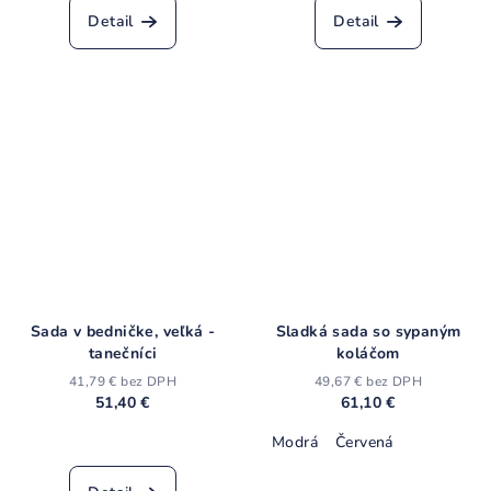
produktu
produktu
Detail
Detail
je
je
4,3
4,2
z
z
5
5
hviezdičiek.
hviezdičiek.
Sada v bedničke, veľká -
Sladká sada so sypaným
tanečníci
koláčom
41,79 € bez DPH
49,67 € bez DPH
51,40 €
61,10 €
Modrá
Červená
Priemerné