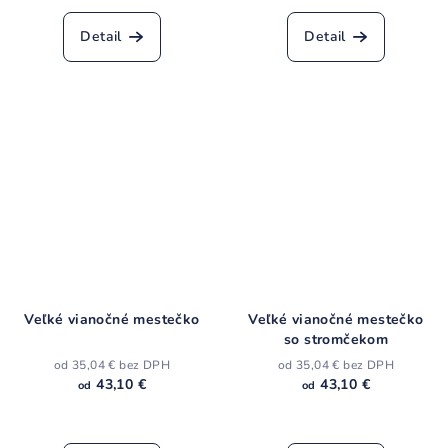
hodnotenie
produktu
Detail
Detail
je
4,3
z
5
hviezdičiek.
Veľké vianočné mestečko
Veľké vianočné mestečko
so stromčekom
od 35,04 € bez DPH
od 35,04 € bez DPH
43,10 €
43,10 €
od
od
Priemerné
Priemerné
hodnotenie
hodnotenie