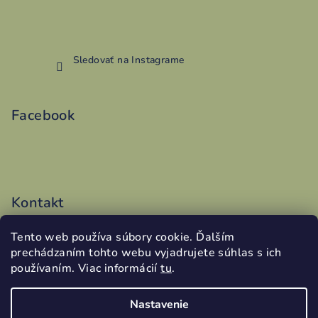
Sledovať na Instagrame
Facebook
Kontakt
vyroba
@
addy.sk
Tento web používa súbory cookie. Ďalším
0486199340
prechádzaním tohto webu vyjadrujete súhlas s ich
používaním. Viac informácií
tu
.
Nastavenie