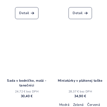
Priemerné
hodnotenie
produktu
Detail
Detail
je
4,8
z
5
hviezdičiek.
Sada v bedničke, malá -
Miniatúrky v plátenej taške
tanečníci
24,72 € bez DPH
28,37 € bez DPH
30,40 €
34,90 €
Modrá
Zelená
Červená
Priemerné