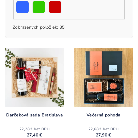
Zobrazených položiek:
35
V
ý
p
i
s
p
r
o
d
Darčeková sada Bratislava
Večerná pohoda
u
22,28 € bez DPH
22,68 € bez DPH
k
27,40 €
27,90 €