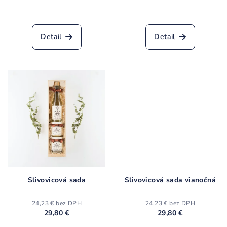
t
Priemerné
o
hodnotenie
v
produktu
Detail
Detail
je
4,6
z
5
hviezdičiek.
Slivovicová sada
Slivovicová sada vianočná
24,23 € bez DPH
24,23 € bez DPH
29,80 €
29,80 €