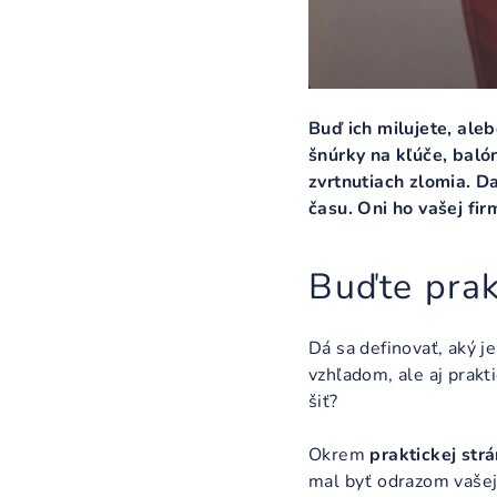
Buď ich milujete, ale
šnúrky na kľúče, balón
zvrtnutiach zlomia. D
času. Oni ho vašej fi
Buďte prak
Dá sa definovať, aký j
vzhľadom, ale aj prakt
šiť?
Okrem
praktickej str
mal byť odrazom vašej