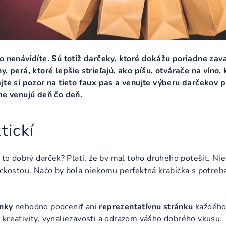
bo nenávidíte. Sú totiž darčeky, ktoré dokážu poriadne za
y, perá, ktoré lepšie strieľajú, ako píšu, otvárače na víno,
ajte si pozor na tieto faux pas a venujte výberu darčekov
rme venujú deň čo deň.
tickí
e to dobrý darček? Platí, že by mal toho druhého potešiť. N
ickosťou. Načo by bola niekomu perfektná krabička s potreba
ánky
nehodno podceniť ani
reprezentatívnu stránku
každého 
 kreativity, vynaliezavosti a odrazom vášho dobrého vkusu.