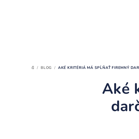
Prejsť
na
obsah
/
BLOG
/
AKÉ KRITÉRIÁ MÁ SPĹŇAŤ FIREMNÝ DA
DOMOV
Aké k
dar