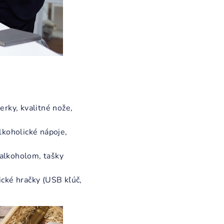
erky, kvalitné nože,
lkoholické nápoje,
 alkoholom, tašky
ické hračky (USB kľúč,