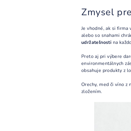
Zmysel pre
Je vhodné, ak si firma
alebo so snahami chrá
udržateľnosti
na každ
Preto aj pri výbere da
environmentálnych zása
obsahuje produkty z l
Orechy, med či víno z
zložením.