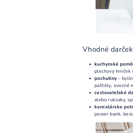
Vhodné darček
kuchynské pomô
plechový hrnček 
pochutiny
– bylin
paštéty, ovocné n
cestovateľské d
alebo ruksaky, s
kancelárske pot
power bank, bezdr