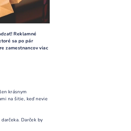
vadzať! Reklamné
 ktoré sa po pár
 pre zamestnancov viac
ielen krásnym
mi na šitie, keď nevie
darčeka. Darček by