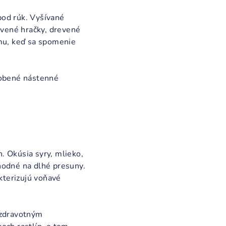
pod rúk. Vyšívané
revené hračky, drevené
dému, keď sa spomenie
robené nástenné
h. Okúsia syry, mlieko,
vhodné na dlhé presuny.
kterizujú voňavé
 zdravotným