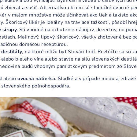
predkovia boli vynikajúci bylinkári a vedeli o čarovných účin
ú zbierať a sušiť. Alternatívou k nim sú sladučké ovocné pe
kér v malom množstve môže účinkovať ako liek a takisto ak
y. Škoricový likér je ideálny na tráviace ťažkosti, pôsobí hre
 sirupy.
Sú vhodné na ochutenie nápojov, dezertov, no pomá
stiach. Malinový, lipový, škoricový, všetky zhotovené bez p
radičnou domácou receptúrou.
 destiláty
, na ktoré môžu byť Slováci hrdí. Rozlúčte sa so z
alebo bieleho vína alebo stavte na silu slovenských destilát
 medovina budú vhodným pamiatkovým predmetom zo Slove
ed
alebo
ovocná nátierka
. Sladké a v prípade medu aj zdravé
ť slovenského poľnohospodára.