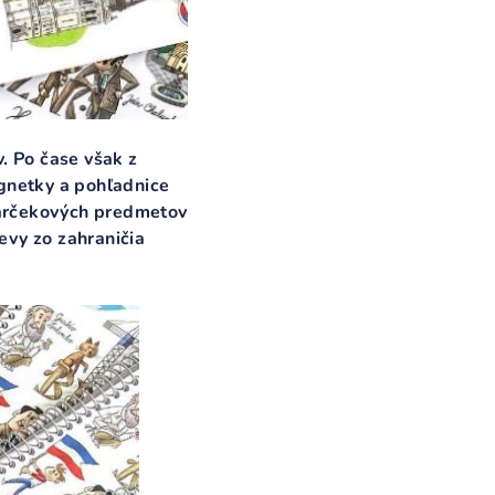
. Po čase však z
agnetky a pohľadnice
 darčekových predmetov
evy zo zahraničia