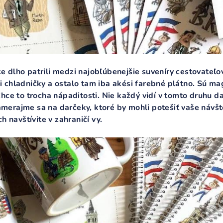
 dlho patrili medzi najobľúbenejšie suveníry cestovateľov
 chladničky a ostalo tam iba akési farebné plátno. Sú m
Chce to trocha nápaditosti. Nie každý vidí v tomto druhu
erajme sa na darčeky, ktoré by mohli potešiť vaše návšt
h navštívite v zahraničí vy.