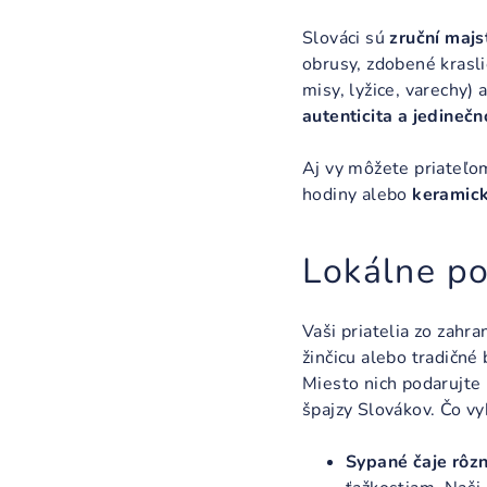
Slováci sú
zruční majs
obrusy, zdobené krasl
misy, lyžice, varechy)
autenticita a jedineč
Aj vy môžete priateľo
hodiny alebo
keramick
Lokálne po
Vaši priatelia zo zahr
žinčicu alebo tradičné
Miesto nich podarujte 
špajzy Slovákov. Čo vy
Sypané čaje rôz