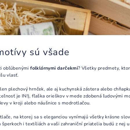
motívy sú všade
zi obľúbenými
folklórnymi darčekmi
? Všetky predmety, ktor
ašu vlasť.
elen plechový hrnček, ale aj kuchynská zástera alebo chňapka
eľnosť je IN!), fľaška orieškov v mede zdobená ľudovými mot
evy v kroji alebo náušnice s modrotlačou.
 tlače, na ktorej sa s eleganciou vynímajú všetky krásne sl
perkoch i textíliách a vaši zahraniční priatelia budú z nej 