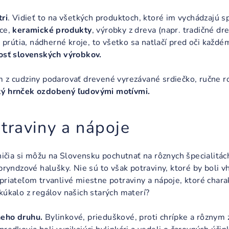
tri
. Vidieť to na všetkých produktoch, ktoré im vychádzajú s
ice,
keramické produkty
, výrobky z dreva (napr. tradičné d
 a prútia, nádherné kroje, to všetko sa natlačí pred oči kaž
nosť slovenských výrobkov.
m z cudziny podarovať drevené vyrezávané srdiečko, ručne 
ý hrnček ozdobený ľudovými motívmi.
traviny a nápoje
aničia si môžu na Slovensku pochutnať na rôznych špecialitác
 bryndzové halušky. Nie sú to však potraviny, ktoré by boli 
priateľom trvanlivé miestne potraviny a nápoje, ktoré chara
kúkalo z regálov našich starých materí?
neho druhu.
Bylinkové, prieduškové, proti chrípke a rôznym