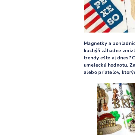
Magnetky a pohľadnice
kuchýň záhadne zmizli
trendy ešte aj dnes? 
umeleckú hodnotu. Zam
alebo priateľov, ktorýc