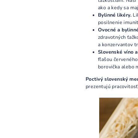
ťažkostiam. Naši 
ako a kedy sa maj
Bylinné likéry.
Li
posilnenie imunit
Ovocné a bylinné
zdravotných ťažko
a konzervantov t
Slovenské víno a
fľašou červeného 
borovička alebo
Poctivý slovenský m
prezentujú pracovitos