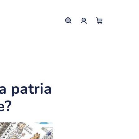
Hľadať
Prihlásenie
Nákupný
košík
a patria
e?