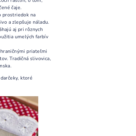
koch rastlín, o tom,
čené čaje.
o prostriedok na
jivo a zlepšuje náladu.
hajú aj pri rôznych
oužitia umelých farbív
ahraničnými priateľmi
ov. Tradičná slivovica,
nska.
 darčeky, ktoré