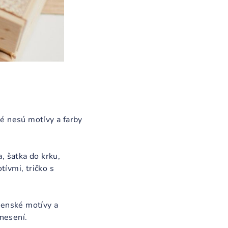
é nesú motívy a farby
, šatka do krku,
ívmi, tričko s
ovenské motívy a
unesení.