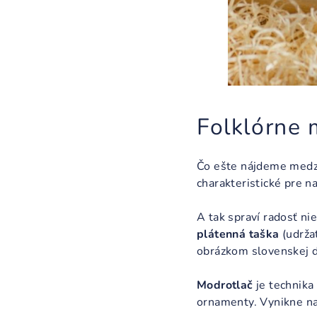
Folklórne 
Čo ešte nájdeme med
charakteristické pre n
A tak spraví radosť ni
plátenná taška
(udržat
obrázkom slovenskej d
Modrotlač
je technika
ornamenty. Vynikne na š