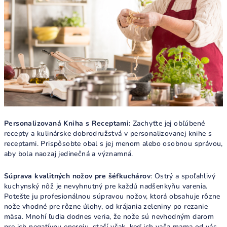
Personalizovaná Kniha s Receptami:
Zachyťte jej obľúbené
recepty a kulinárske dobrodružstvá v personalizovanej knihe s
receptami. Prispôsobte obal s jej menom alebo osobnou správou,
aby bola naozaj jedinečná a významná.
Súprava kvalitných nožov pre šéfkuchárov
: Ostrý a spoľahlivý
kuchynský nôž je nevyhnutný pre každú nadšenkyňu varenia.
Potešte ju profesionálnou súpravou nožov, ktorá obsahuje rôzne
nože vhodné pre rôzne úlohy, od krájania zeleniny po rezanie
mäsa. Mnohí ľudia dodnes veria, že nože sú nevhodným darom
pre ich negatívnu energiu, stačí však, keď ich vaša mama od vás