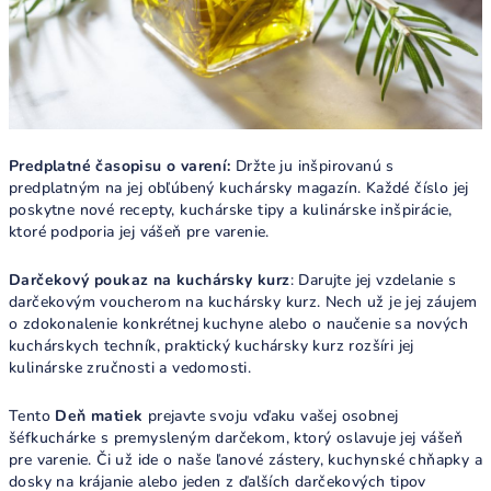
Predplatné časopisu o varení:
Držte ju inšpirovanú s
predplatným na jej obľúbený kuchársky magazín. Každé číslo jej
poskytne nové recepty, kuchárske tipy a kulinárske inšpirácie,
ktoré podporia jej vášeň pre varenie.
Darčekový poukaz na kuchársky kurz
: Darujte jej vzdelanie s
darčekovým voucherom na kuchársky kurz. Nech už je jej záujem
o zdokonalenie konkrétnej kuchyne alebo o naučenie sa nových
kuchárskych techník, praktický kuchársky kurz rozšíri jej
kulinárske zručnosti a vedomosti.
Tento
Deň matiek
prejavte svoju vďaku vašej osobnej
šéfkuchárke s premysleným darčekom, ktorý oslavuje jej vášeň
pre varenie. Či už ide o naše ľanové zástery, kuchynské chňapky a
dosky na krájanie alebo jeden z ďalších darčekových tipov