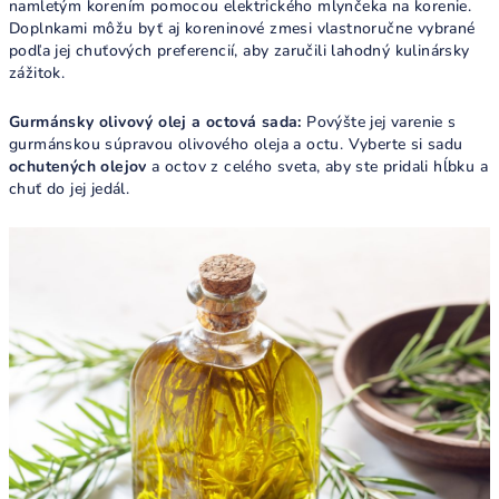
namletým korením pomocou elektrického mlynčeka na korenie.
Doplnkami môžu byť aj koreninové zmesi vlastnoručne vybrané
podľa jej chuťových preferencií, aby zaručili lahodný kulinársky
zážitok.
Gurmánsky olivový olej a octová sada:
Povýšte jej varenie s
gurmánskou súpravou olivového oleja a octu. Vyberte si sadu
ochutených olejov
a octov z celého sveta, aby ste pridali hĺbku a
chuť do jej jedál.