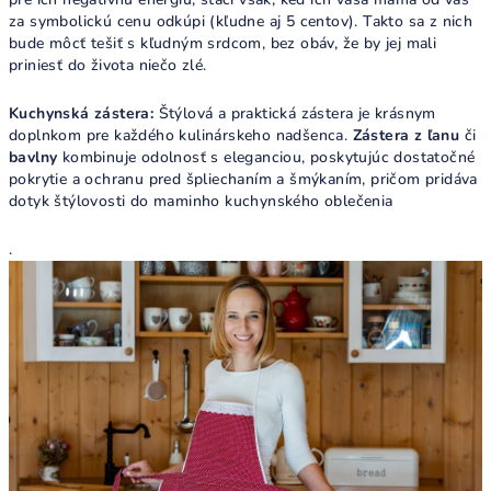
za symbolickú cenu odkúpi (kľudne aj 5 centov). Takto sa z nich
bude môcť tešiť s kľudným srdcom, bez obáv, že by jej mali
priniesť do života niečo zlé.
Kuchynská zástera:
Štýlová a praktická zástera je krásnym
doplnkom pre každého kulinárskeho nadšenca.
Zástera z ľanu
či
bavlny
kombinuje odolnosť s eleganciou, poskytujúc dostatočné
pokrytie a ochranu pred špliechaním a šmýkaním, pričom pridáva
dotyk štýlovosti do maminho kuchynského oblečenia
.