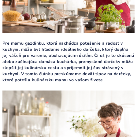
Pre mamu gazdinku, ktorá nachádza potešenie a radosť v
kuchyni, môže byť hľadanie ideálneho darčeka, ktorý dopĺňa
jej vášeň pre varenie, obohacujúcim úsilím. Či už je to skúsená
alebo začínajúca domáca kuchárka, premyslené darčeky môžu
zlepšiť jej kulinársku cestu a spríjemniť jej čas strávený v
kuchyni. V tomto článku preskúmame deväť tipov na darčeky,
ktoré potešia kulinársku mamu vo vašom živote.