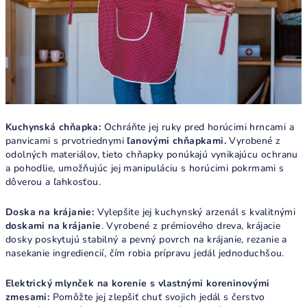
Kuchynská chňapka
:
Ochráňte jej ruky pred horúcimi hrncami a
panvicami s prvotriednymi
ľanovými chňapkam
i.
Vyrobené z
odolných materiálov, tieto chňapky ponúkajú vynikajúcu ochranu
a pohodlie, umožňujúc jej manipuláciu s horúcimi pokrmami s
dôverou a ľahkosťou.
Doska na krájanie
:
Vylepšite jej kuchynský arzenál s kvalitnými
doskami na krájanie
. Vyrobené z prémiového dreva, krájacie
dosky poskytujú stabilný a pevný povrch na krájanie, rezanie a
nasekanie ingrediencií, čím robia prípravu jedál jednoduchšou.
Elektrický mlynček na korenie s vlastnými koreninovými
zmesami:
Pomôžte jej zlepšiť chuť svojich jedál s čerstvo