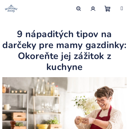
Prejsť
na
obsah
Nákupn
Hľadať
Prihlásenie
9 nápaditých tipov na
košík
darčeky pre mamy gazdinky:
Okoreňte jej zážitok z
kuchyne