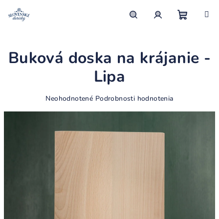
Prejsť
na
obsah
Nákupn
Hľadať
Prihlásenie
Buková doska na krájanie -
košík
Lipa
Priemerné
Neohodnotené
Podrobnosti hodnotenia
hodnotenie
produktu
je
0,0
z
5
hviezdičiek.