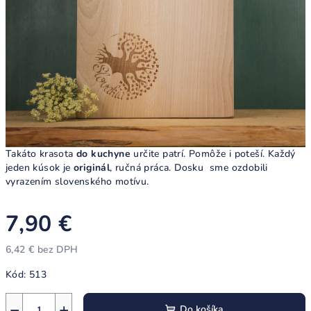
Takáto krasota
do kuchyne
určite patrí. Pomôže i poteší. Každý
jeden kúsok je
originál
, ručná práca. Dosku sme ozdobili
vyrazením slovenského motívu.
7,90 €
6,42 € bez DPH
Jednotková
Kód:
513
cena:
−
+
Do košíka