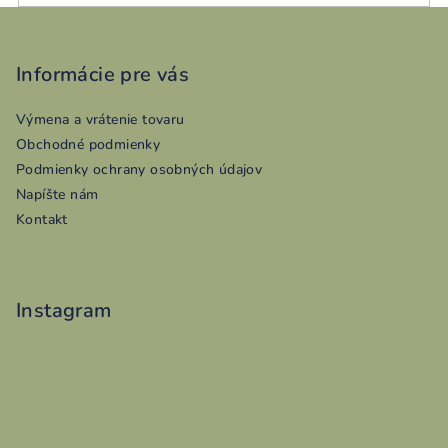
Z
á
p
Informácie pre vás
ä
Výmena a vrátenie tovaru
t
Obchodné podmienky
i
Podmienky ochrany osobných údajov
e
Napíšte nám
Kontakt
Instagram