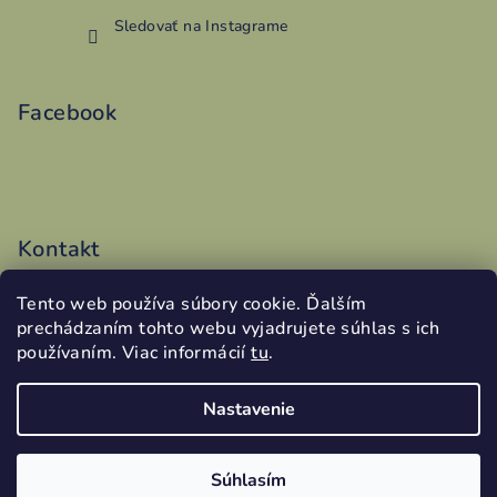
Sledovať na Instagrame
Facebook
Kontakt
vyroba
@
addy.sk
Tento web používa súbory cookie. Ďalším
0486199340
prechádzaním tohto webu vyjadrujete súhlas s ich
používaním. Viac informácií
tu
.
Nastavenie
Copyright 2026
slovenskedarceky.sk
. Všetky práva
vyhradené.
Súhlasím