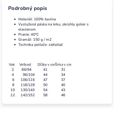
Podrobný popis
Materiál: 100% bavlna
Vystužená páska na krku, okrúhly golier s
elastanom
Pranie: 40°C
Gramáž: 150 g / m2
Technika potlače: sieťotlač
Vek
Veľkosť
Dĺžka v cm
Šírka v cm
2
86/94
41
31
4
96/104
44
34
6
106/116
47
37
8
118/128
50
40
10
130/140
54
43
12
142/152
58
46