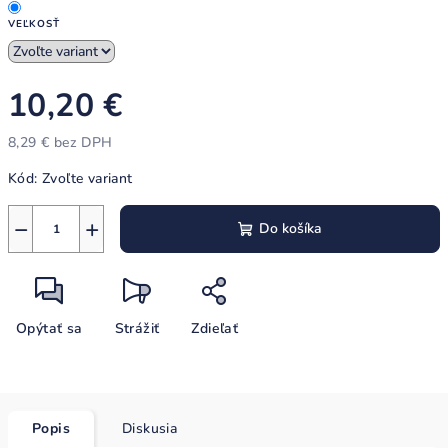
VEĽKOSŤ
10,20 €
8,29 € bez DPH
Jednotková
Kód:
Zvoľte variant
cena:
−
+
Do košíka
Opýtať sa
Strážiť
Zdieľať
Popis
Diskusia