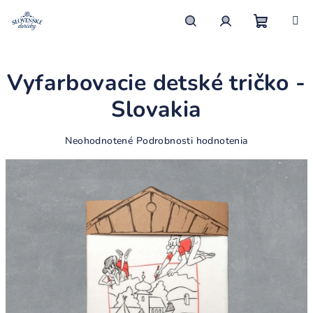
Prejsť
na
obsah
Nákupn
Hľadať
Prihlásenie
Vyfarbovacie detské tričko -
košík
Slovakia
Priemerné
Neohodnotené
Podrobnosti hodnotenia
hodnotenie
produktu
je
0,0
z
5
hviezdičiek.