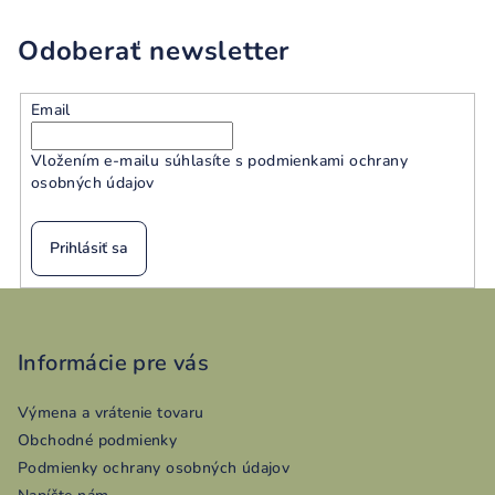
Odoberať newsletter
Email
Vložením e-mailu súhlasíte s
podmienkami ochrany
osobných údajov
Prihlásiť sa
Z
á
p
Informácie pre vás
ä
Výmena a vrátenie tovaru
t
Obchodné podmienky
i
Podmienky ochrany osobných údajov
e