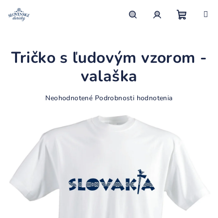
Prejsť
na
obsah
Nákupn
Hľadať
Prihlásenie
Tričko s ľudovým vzorom -
košík
valaška
Priemerné
Neohodnotené
Podrobnosti hodnotenia
hodnotenie
produktu
je
0,0
z
5
hviezdičiek.