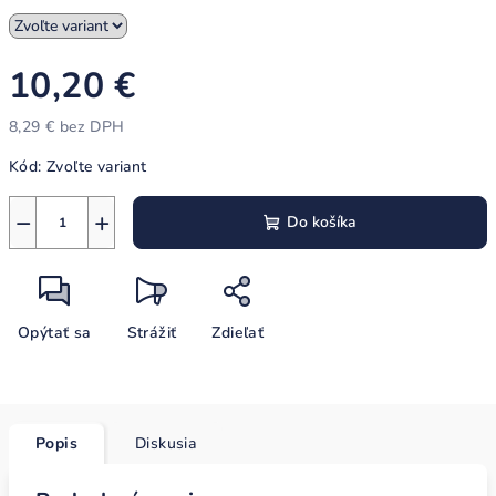
10,20 €
8,29 € bez DPH
Jednotková
Kód:
Zvoľte variant
cena:
−
+
Do košíka
Opýtať sa
Strážiť
Zdieľať
Popis
Diskusia