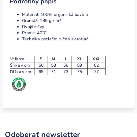
Podrobný popis
Materiál: 100% organická bavlna
Gramáž: 185 g / m²
Dvojité švy
Pranie: 40°C
Technika potlače: ručná sieťotlač
Veľkosti:
S
M
L
XL
XXL
50
53
56
59
62
Šírka v cm
69
71
73
75
77
Dĺžka v cm
Odoberať newsletter