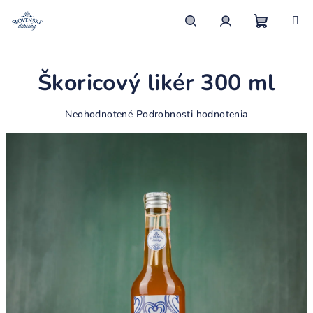
Prejsť
na
obsah
Nákupn
Hľadať
Prihlásenie
Škoricový likér 300 ml
košík
Priemerné
Neohodnotené
Podrobnosti hodnotenia
hodnotenie
produktu
je
0,0
z
5
hviezdičiek.