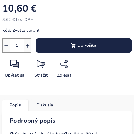
10,60 €
8,62 € bez DPH
Jednotková
Kód:
Zvoľte variant
cena:
−
+
Do košíka
Opýtať sa
Strážiť
Zdieľať
Popis
Diskusia
Podrobný popis
Zloženie: na 1 liter škoricového likéru: 50 ml