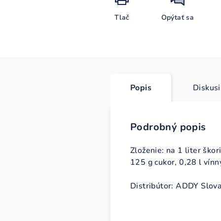
Tlač
Opýtať sa
Popis
Diskus
Podrobný popis
Zloženie: na 1 liter šk
125 g cukor, 0,28 l vínn
Distribútor: ADDY Slova