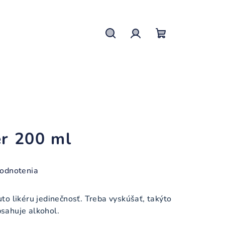
Hľadať
Prihlásenie
Nákupný
košík
ér 200 ml
hodnotenia
o likéru jedinečnosť. Treba vyskúšať, takýto
bsahuje alkohol.