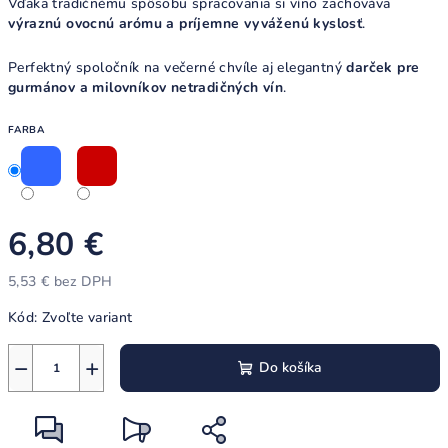
Vďaka tradičnému spôsobu spracovania si víno zachováva
výraznú ovocnú arómu a príjemne vyváženú kyslosť
.
Perfektný spoločník na večerné chvíle aj elegantný
darček pre
gurmánov a milovníkov netradičných vín
.
FARBA
6,80 €
5,53 € bez DPH
Jednotková
Kód:
Zvoľte variant
cena:
−
+
Do košíka