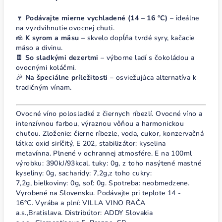
🍷
Podávajte mierne vychladené (14 – 16 °C)
– ideálne
na vyzdvihnutie ovocnej chuti.
🧀
K syrom a mäsu
– skvelo dopĺňa tvrdé syry, kačacie
mäso a divinu.
🍫
So sladkými dezertmi
– výborne ladí s čokoládou a
ovocnými koláčmi.
🎉
Na špeciálne príležitosti
– osviežujúca alternatíva k
tradičným vínam.
Ovocné víno polosladké z čiernych ríbezlí. Ovocné víno a
intenzívnou farbou, výraznou vôňou a harmonickou
chuťou. Zloženie: čierne ríbezle, voda, cukor, konzervačná
látka: oxid siríčitý, E 202, stabilizátor: kyselina
metavínna. Plnené v ochrannej atmosfére. E na 100ml
výrobku: 390kJ/93kcal, tuky: 0g, z toho nasýtené mastné
kyseliny: 0g, sacharidy: 7,2g,z toho cukry:
7,2g, bielkoviny: 0g, soľ: 0g. Spotreba: neobmedzene.
Vyrobené na Slovensku. Podávajte pri teplote 14 -
16°C. Vyrába a plní: VILLA VINO RAČA
a.s.,Bratislava. Distribútor: ADDY Slovakia