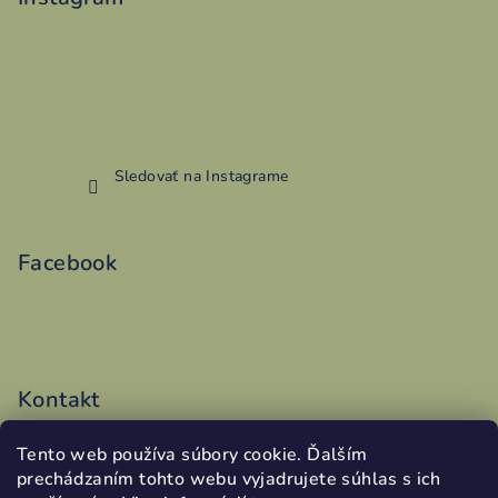
Sledovať na Instagrame
Facebook
Kontakt
vyroba
@
addy.sk
Tento web používa súbory cookie. Ďalším
0486199340
prechádzaním tohto webu vyjadrujete súhlas s ich