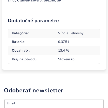
s.r.o., Clementisova 5, Brezno, SR
Dodatočné parametre
Kategória
:
Víno a liehoviny
Balenie
:
0,375 l
Obsah alk:
:
13,4 %
Krajina pôvodu
:
Slovensko
Odoberať newsletter
Email