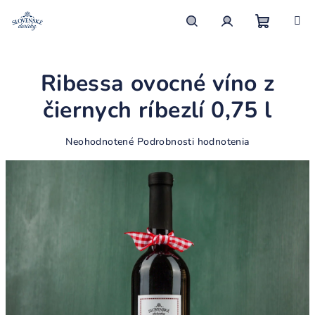
Prejsť
na
obsah
Nákupn
Hľadať
Prihlásenie
Ribessa ovocné víno z
košík
čiernych ríbezlí 0,75 l
Priemerné
Neohodnotené
Podrobnosti hodnotenia
hodnotenie
produktu
je
0,0
z
5
hviezdičiek.