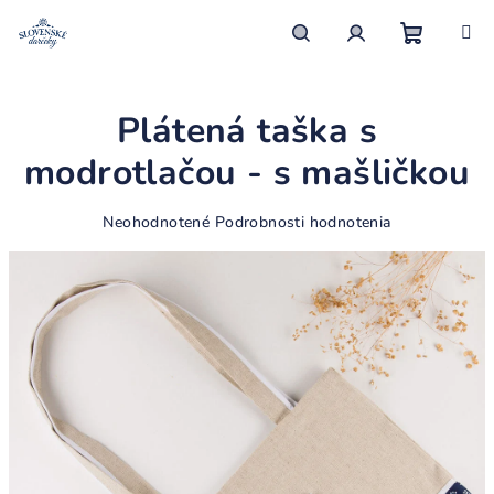
Prejsť
na
obsah
Nákupn
Hľadať
Prihlásenie
Plátená taška s
košík
modrotlačou - s mašličkou
Priemerné
Neohodnotené
Podrobnosti hodnotenia
hodnotenie
produktu
je
0,0
z
5
hviezdičiek.