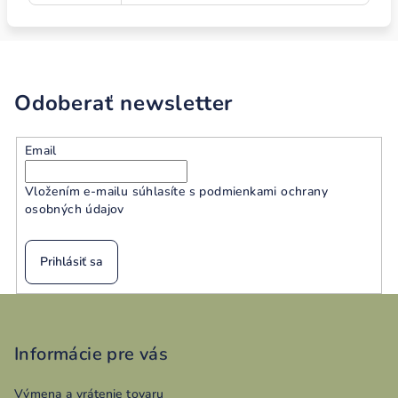
Odoberať newsletter
Email
Vložením e-mailu súhlasíte s
podmienkami ochrany
osobných údajov
Prihlásiť sa
Z
á
p
Informácie pre vás
ä
Výmena a vrátenie tovaru