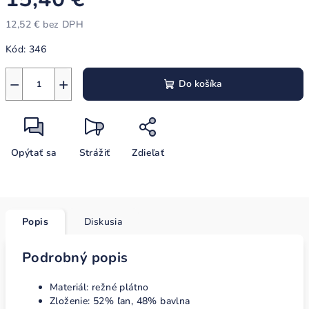
12,52 € bez DPH
Jednotková
Kód:
346
cena:
−
+
Do košíka
Opýtať sa
Strážiť
Zdieľať
Popis
Diskusia
Podrobný popis
Materiál:
režné plátno
Zloženie:
52% ľan, 48% bavlna