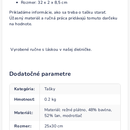
Rozmer:
32 x 2 x 8,5 cm
Prikladáme informácie, ako sa treba o tašku starať.
Úžasný materiál a ručná práca pridávajú tomuto darčeku
na hodnote.
Vyrobené ručne s láskou v našej dielničke.
Dodatočné parametre
Kategória
:
Tašky
Hmotnosť
:
0.2 kg
Materiál: režné plátno, 48% bavlna,
Materiál:
:
52% ľan, modrotlač
Rozmer:
:
25x30 cm