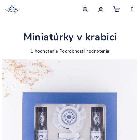
Prejsť
na
obsah
Nákupn
Hľadať
Prihlásenie
Miniatúrky v krabici
košík
Priemerné
1 hodnotenie
Podrobnosti hodnotenia
hodnotenie
produktu
je
5,0
z
5
hviezdičiek.