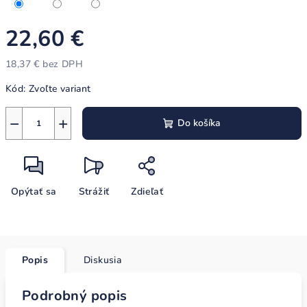
22,60 €
18,37 € bez DPH
Jednotková
Kód:
Zvoľte variant
cena:
−
+
Do košíka
Opýtať sa
Strážiť
Zdieľať
Popis
Diskusia
Podrobný popis