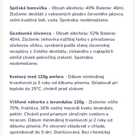
Spišská borovička
- Obsah alkoholu: 40% Balenie: 40ml.
Zloženie: destilát z vyberaných plodov červeného jalovca,
veľmi kvalitný lieh, voda. Spotreba: neobmedzene.
Gazdovská slivovica
- Obsah alkoholu: 52% Balenie:
40ml. Zloženie: liehovina nažltlej farby s prirodzenou
slivkovou vôňou, vyrobená podľa starej slovenskej
receptúry z čistého destilátu, získaného z najlepších
odrôd sliviek pokročilej zrelosti. Spotreba:
neobmedzene.
Kvetový med 120g amfora
- Dátum minimálnej
trvanlivosti je 3 roky od dátumu plnenia. Skladovať pri
teplote do 25°C, chrániť pred slnkom.
Višňová nátierka s levanduľou 120g
- Zloženie: višňa
70%, fruktóza, 16% vodný macerát kvetu levandule,
pektín. Chrániť pred priamym slnečným svetlom a
mrazom. Dátum minimálnej trvanlivosti je 2 roky od
dátumu plnenia. Po otvorení skladovať v chlade,
spotrebovať do 5 dní. Sterilizovaná. Bez chemickej