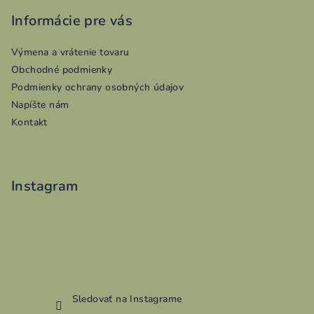
á
p
Informácie pre vás
ä
Výmena a vrátenie tovaru
t
Obchodné podmienky
i
Podmienky ochrany osobných údajov
e
Napíšte nám
Kontakt
Instagram
Sledovať na Instagrame