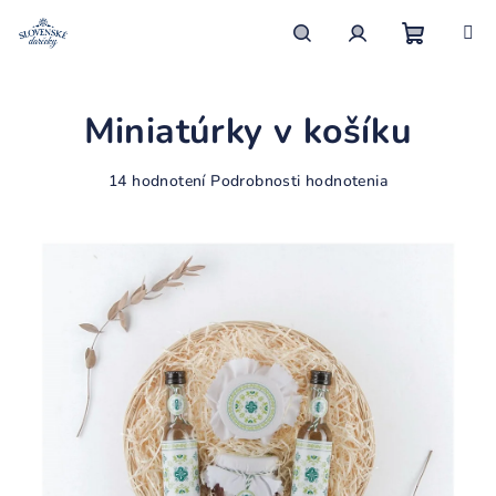
Prejsť
na
obsah
Nákupn
Hľadať
Prihlásenie
Miniatúrky v košíku
košík
Priemerné
14 hodnotení
Podrobnosti hodnotenia
hodnotenie
produktu
je
4,1
z
5
hviezdičiek.