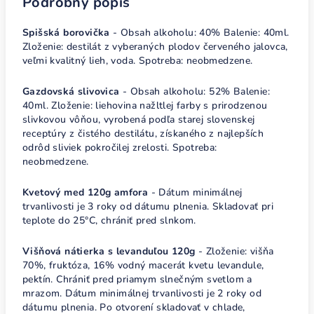
Podrobný popis
Spišská borovička
- Obsah alkoholu: 40% Balenie: 40ml.
Zloženie: destilát z vyberaných plodov červeného jalovca,
veľmi kvalitný lieh, voda. Spotreba: neobmedzene.
Gazdovská slivovica
- Obsah alkoholu: 52% Balenie:
40ml. Zloženie: liehovina nažltlej farby s prirodzenou
slivkovou vôňou, vyrobená podľa starej slovenskej
receptúry z čistého destilátu, získaného z najlepších
odrôd sliviek pokročilej zrelosti. Spotreba:
neobmedzene.
Kvetový med 120g amfora
- Dátum minimálnej
trvanlivosti je 3 roky od dátumu plnenia. Skladovať pri
teplote do 25°C, chrániť pred slnkom.
Višňová nátierka s levanduľou 120g
- Zloženie: višňa
70%, fruktóza, 16% vodný macerát kvetu levandule,
pektín. Chrániť pred priamym slnečným svetlom a
mrazom. Dátum minimálnej trvanlivosti je 2 roky od
dátumu plnenia. Po otvorení skladovať v chlade,