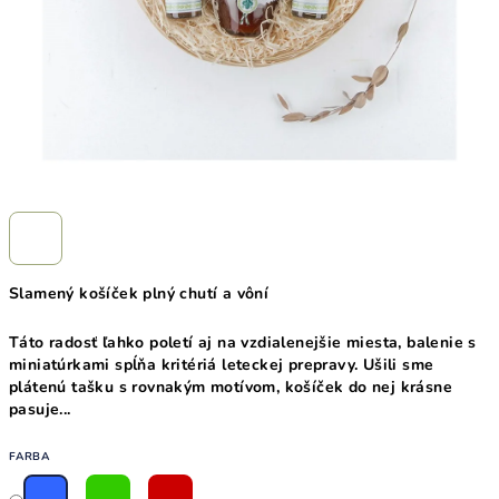
Slamený košíček plný chutí a vôní
Táto radosť ľahko poletí aj na vzdialenejšie miesta, balenie s
miniatúrkami spĺňa kritériá leteckej prepravy. Ušili sme
plátenú tašku s rovnakým motívom, košíček do nej krásne
pasuje...
FARBA