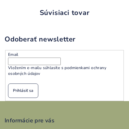
Súvisiaci tovar
Odoberať newsletter
Email
Vložením e-mailu súhlasíte s
podmienkami ochrany
osobných údajov
Prihlásiť sa
Z
á
p
Informácie pre vás