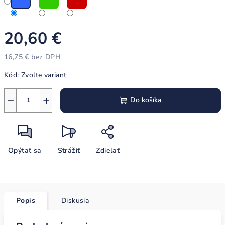
20,60 €
16,75 € bez DPH
Jednotková
Kód:
Zvoľte variant
cena:
−
+
Do košíka
Opýtať sa
Strážiť
Zdieľať
Popis
Diskusia