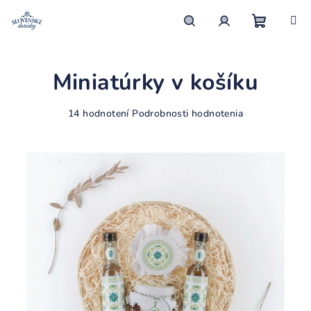
Prejsť
na
obsah
Nákupn
Hľadať
Prihlásenie
Miniatúrky v košíku
košík
Priemerné
14 hodnotení
Podrobnosti hodnotenia
hodnotenie
produktu
je
4,1
z
5
hviezdičiek.