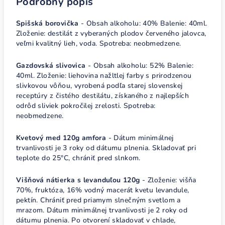
Podrobný popis
Spišská borovička
- Obsah alkoholu: 40% Balenie: 40ml.
Zloženie: destilát z vyberaných plodov červeného jalovca,
veľmi kvalitný lieh, voda. Spotreba: neobmedzene.
Gazdovská slivovica
- Obsah alkoholu: 52% Balenie:
40ml. Zloženie: liehovina nažltlej farby s prirodzenou
slivkovou vôňou, vyrobená podľa starej slovenskej
receptúry z čistého destilátu, získaného z najlepších
odrôd sliviek pokročilej zrelosti. Spotreba:
neobmedzene.
Kvetový med 120g amfora
- Dátum minimálnej
trvanlivosti je 3 roky od dátumu plnenia. Skladovať pri
teplote do 25°C, chrániť pred slnkom.
Višňová nátierka s levanduľou 120g
- Zloženie: višňa
70%, fruktóza, 16% vodný macerát kvetu levandule,
pektín. Chrániť pred priamym slnečným svetlom a
mrazom. Dátum minimálnej trvanlivosti je 2 roky od
dátumu plnenia. Po otvorení skladovať v chlade,