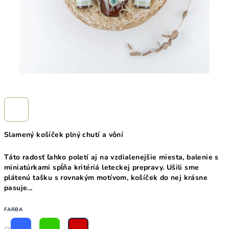
Slamený košíček plný chutí a vôní
Táto radosť ľahko poletí aj na vzdialenejšie miesta, balenie s
miniatúrkami spĺňa kritériá leteckej prepravy. Ušili sme
plátenú tašku s rovnakým motívom, košíček do nej krásne
pasuje...
FARBA