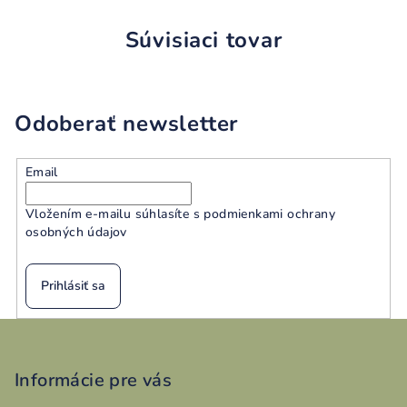
Súvisiaci tovar
Odoberať newsletter
Email
Vložením e-mailu súhlasíte s
podmienkami ochrany
osobných údajov
Prihlásiť sa
Z
á
p
Informácie pre vás