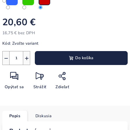
20,60 €
16,75 € bez DPH
Jednotková
Kód:
Zvoľte variant
cena:
−
+
Do košíka
Opýtať sa
Strážiť
Zdieľať
Popis
Diskusia