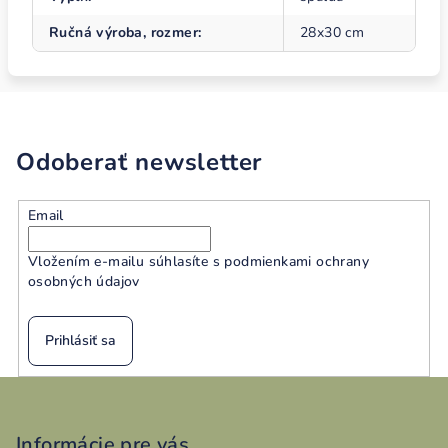
Ručná výroba, rozmer
:
28x30 cm
Odoberať newsletter
Email
Vložením e-mailu súhlasíte s
podmienkami ochrany
osobných údajov
Prihlásiť sa
Z
á
p
Informácie pre vás