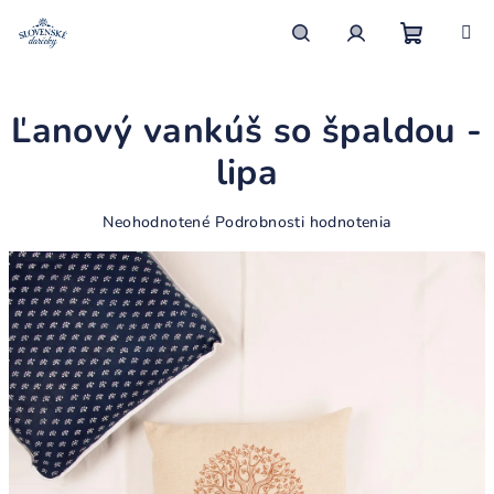
Prejsť
na
obsah
Nákupn
Hľadať
Prihlásenie
Ľanový vankúš so špaldou -
košík
lipa
Priemerné
Neohodnotené
Podrobnosti hodnotenia
hodnotenie
produktu
je
0,0
z
5
hviezdičiek.