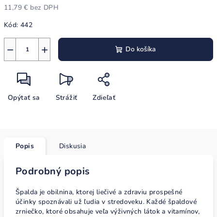
11,79 € bez DPH
Jednotková
Kód:
442
cena:
−
+
Do košíka
Opýtať sa
Strážiť
Zdieľať
Popis
Diskusia
Podrobný popis
Špalda je obilnina, ktorej liečivé a zdraviu prospešné
účinky spoznávali už ľudia v stredoveku. Každé špaldové
zrniečko, ktoré obsahuje veľa výživných látok a vitamínov,