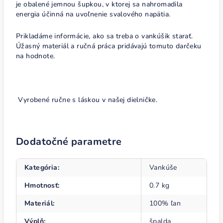
je obalené jemnou šupkou, v ktorej sa nahromadila
energia účinná na uvoľnenie svalového napätia.
Prikladáme informácie, ako sa treba o vankúšik starať.
Úžasný materiál a ručná práca pridávajú tomuto darčeku
na hodnote.
Vyrobené ručne s láskou v našej dielničke.
Dodatočné parametre
Kategória
:
Vankúše
Hmotnosť
:
0.7 kg
Materiál
:
100% ľan
Výplň
:
špalda