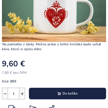
Na pamiatku z lásky. M
ožno práve z tohto hrnčeka bude voňať
káva, ktorú si spolu dáte.
9,60 €
7,80 € bez DPH
Jednotková
Kód:
889
cena:
−
+
Do košíka