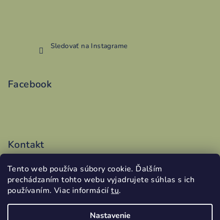
Sledovať na Instagrame
Facebook
Kontakt
vyroba
@
addy.sk
Tento web používa súbory cookie. Ďalším
0486199340
prechádzaním tohto webu vyjadrujete súhlas s ich
používaním. Viac informácií
tu
.
Nastavenie