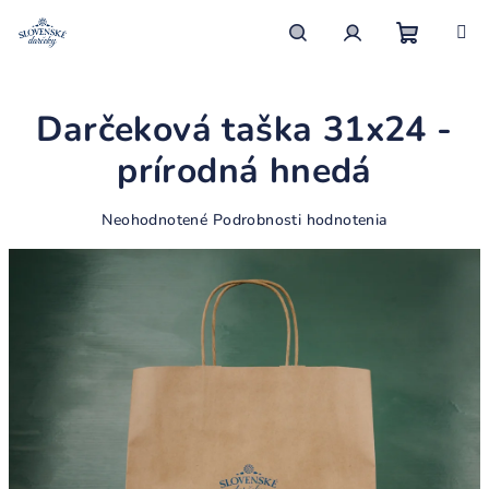
Prejsť
na
obsah
Nákupn
Hľadať
Prihlásenie
Darčeková taška 31x24 -
košík
prírodná hnedá
Priemerné
Neohodnotené
Podrobnosti hodnotenia
hodnotenie
produktu
je
0,0
z
5
hviezdičiek.