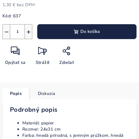
1,30 € bez DPH
Jednotková
Kód:
637
cena:
−
+
Do košíka
Opýtať sa
Strážiť
Zdieľať
Popis
Diskusia
Podrobný popis
Materiál: papier
Rozmer: 24x31 cm
Farba: hnedá prírodná, s jemným prúžkom, hnedá