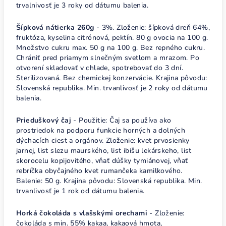
trvalnivosť je 3 roky od dátumu balenia.
Šípková nátierka 260g
- 3%. Zloženie: šípková dreň 64%,
fruktóza, kyselina citrónová, pektín. 80 g ovocia na 100 g.
Množstvo cukru max. 50 g na 100 g. Bez repného cukru.
Chrániť pred priamym slnečným svetlom a mrazom. Po
otvorení skladovať v chlade, spotrebovať do 3 dní.
Sterilizovaná. Bez chemickej konzervácie. Krajina pôvodu:
Slovenská republika. Min. trvanlivosť je 2 roky od dátumu
balenia.
Prieduškový čaj
- Použitie: Čaj sa používa ako
prostriedok na podporu funkcie horných a dolných
dýchacích ciest a orgánov. Zloženie: kvet prvosienky
jarnej, list slezu maurského, list ibišu lekárskeho, list
skorocelu kopijovitého, vňať dúšky tymiánovej, vňať
rebríčka obyčajného kvet rumančeka kamilkového.
Balenie: 50 g. Krajina pôvodu: Slovenská republika. Min.
trvanlivosť je 1 rok od dátumu balenia.
Horká čokoláda s vlašskými orechami
- Zloženie:
čokoláda s min. 55% kakaa, kakaová hmota,