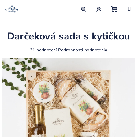
Prejsť
na
obsah
Nákupn
Hľadať
Prihlásenie
Darčeková sada s kytičkou
košík
Priemerné
31 hodnotení
Podrobnosti hodnotenia
hodnotenie
produktu
je
4,3
z
5
hviezdičiek.