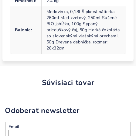
Hmotnosť
:
2.4 kg
Medovinka, 0,18l Šípková nátierka,
260ml Med kvetový, 250ml Sušené
BIO jabĺčka, 100g Sypaný
Balenie
:
prieduškový čaj, 50g Horká čokoláda
so slovenskými vlašskými orechami,
50g Drevená debnička, rozmer:
26x32cm
Súvisiaci tovar
Odoberať newsletter
Email