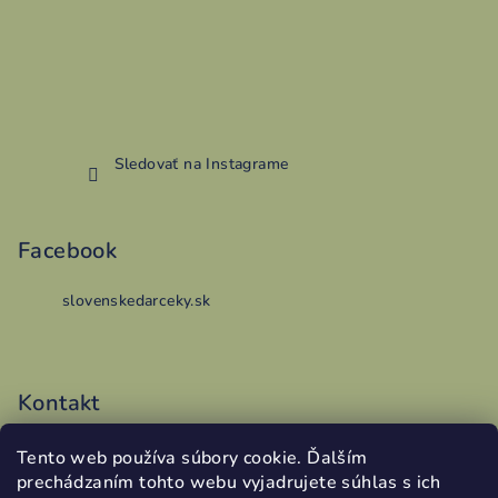
Sledovať na Instagrame
Facebook
slovenskedarceky.sk
Kontakt
vyroba
@
addy.sk
Tento web používa súbory cookie. Ďalším
0486199340
prechádzaním tohto webu vyjadrujete súhlas s ich