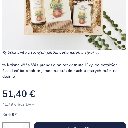
Kytička uvitá z lesných jahôd, čučoriedok a šípok ...
tá krásna vôňa Vás prenesie na rozkvitnuté lúky, do detských
čias, keď bolo tak príjemne na prázdninách u starých mám na
dedine.
51,40 €
41,79 € bez DPH
Jednotková
Kód:
97
cena: