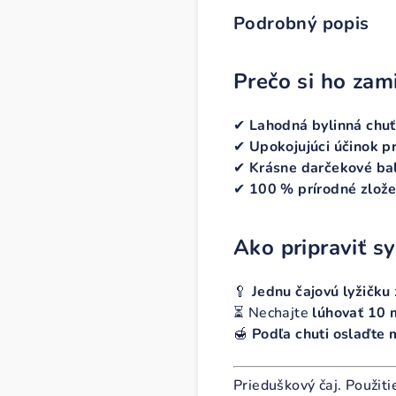
Podrobný popis
Prečo si ho zami
✔
Lahodná bylinná chuť
✔
Upokojujúci účinok pr
✔
Krásne darčekové bal
✔
100 % prírodné zlože
Ako pripraviť sy
🥄
Jednu čajovú lyžičku
⏳ Nechajte
lúhovať 10 
🍯
Podľa chuti oslaďte
Prieduškový čaj. Použiti