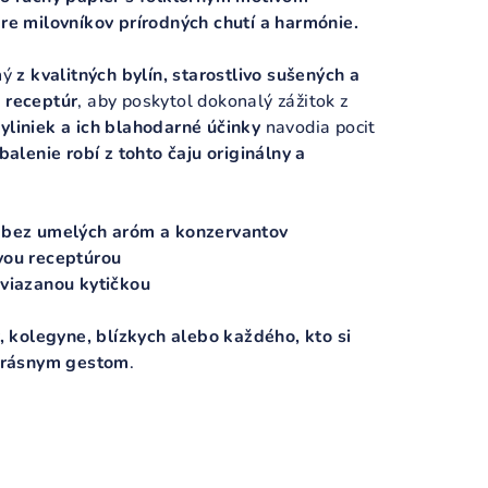
re milovníkov prírodných chutí a harmónie.
ný
z kvalitných bylín, starostlivo sušených a
 receptúr
, aby poskytol dokonalý zážitok z
yliniek a ich blahodarné účinky
navodia pocit
balenie robí z tohto čaju originálny a
– bez umelých aróm a konzervantov
vou receptúrou
 viazanou kytičkou
y, kolegyne, blízkych alebo každého, kto si
 krásnym gestom
.