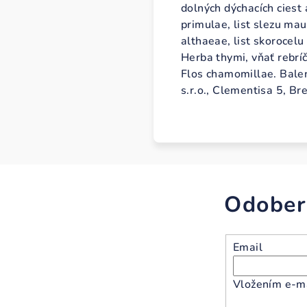
dolných dýchacích ciest 
primulae, list slezu mau
althaeae, list skorocelu
Herba thymi, vňať rebrí
Flos chamomillae. Balen
s.r.o., Clementisa 5, Br
Odober
Email
Vložením e-ma