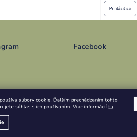
Prihlásiť sa
agram
Facebook
Sledovať na Instagrame
používa súbory cookie. Ďalším prechádzaním tohto
ujete súhlas s ich používaním. Viac informácií
tu
.
ie
Copyright 2026
s