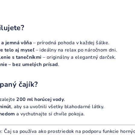
lujete?
 a jemná vôňa
– prírodná pohoda v každej šálke.
e telo aj myseľ
– ideálny na relax po náročnom dni.
enie s tanečníkmi
– originálny a elegantný darček.
nie – bez umelých prísad
.
paný čajík?
zalejte
200 ml horúcej vody
.
minút
, aby sa uvoľnili všetky blahodarné látky.
 medom
a vychutnajte si chvíle pokoja.
e: Čaj sa používa ako prostriedok na podporu funkcie horný