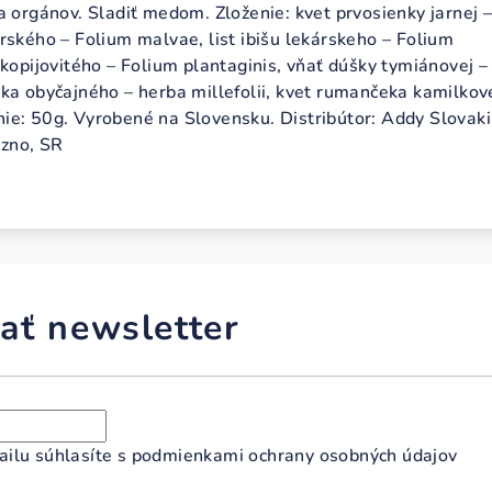
a orgánov. Sladiť medom. Zloženie: kvet prvosienky jarnej –
rského – Folium malvae, list ibišu lekárskeho – Folium
 kopijovitého – Folium plantaginis, vňať dúšky tymiánovej –
čka obyčajného – herba millefolii, kvet rumančeka kamilkov
ie: 50g. Vyrobené na Slovensku. Distribútor: Addy Slovak
ezno, SR
ať newsletter
ilu súhlasíte s
podmienkami ochrany osobných údajov