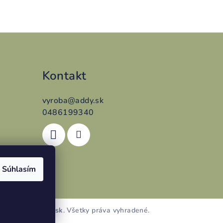
Kontakt
vyroba
@
addy.sk
0486199340
Súhlasím
lovenskedarceky.sk
. Všetky práva vyhradené.