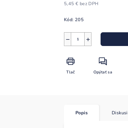
5,45 € bez DPH
Jednotková
cena:
Kód:
205
−
+
Tlač
Opýtať sa
Popis
Diskus