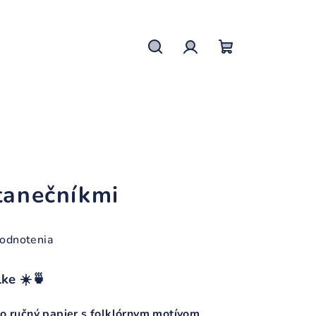
Hľadať
Prihlásenie
Nákupný
košík
tanečníkmi
hodnotenia
lke ☀️🍵
 o ručný papier s folklórnym motívom