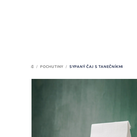
Prejsť
na
obsah
/
POCHUTINY
/
SYPANÝ ČAJ S TANEČNÍKMI
DOMOV