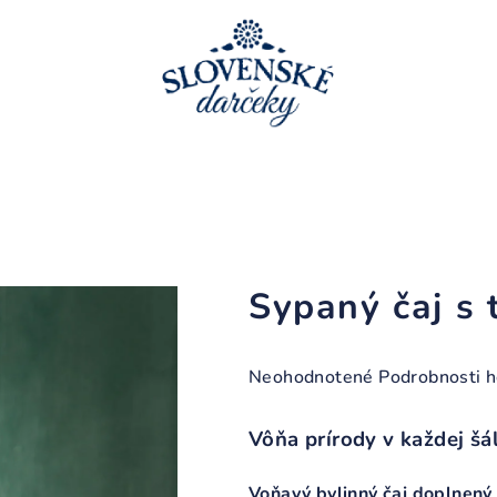
Sypaný čaj s 
Priemerné
Neohodnotené
Podrobnosti 
hodnotenie
produktu
Vôňa prírody v každej šá
je
0,0
V
oňavý bylinný čaj doplnený