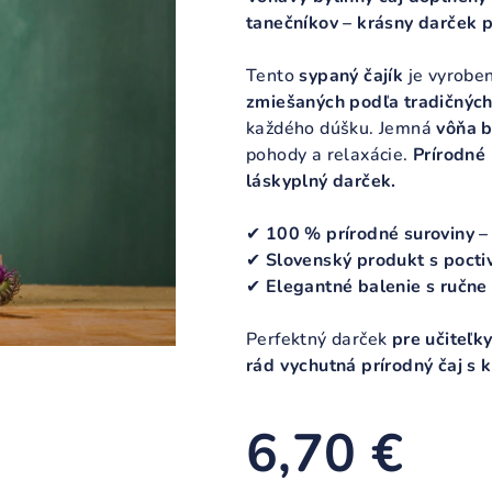
z
tanečníkov – krásny darček p
5
hviezdičiek.
Tento
sypaný čajík
je vyrobe
zmiešaných podľa tradičných
každého dúšku. Jemná
vôňa b
pohody a relaxácie.
Prírodné 
láskyplný darček.
✔
100 % prírodné suroviny 
✔
Slovenský produkt s pocti
✔
Elegantné balenie s ručne
Perfektný darček
pre učiteľk
rád vychutná prírodný čaj s
6,70 €