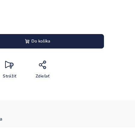
Do košíka
Strážiť
Zdieľať
ia