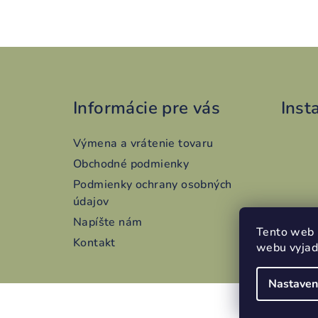
Z
á
Informácie pre vás
Inst
p
ä
Výmena a vrátenie tovaru
t
Obchodné podmienky
Podmienky ochrany osobných
i
údajov
e
Napíšte nám
Tento web 
Kontakt
webu vyjadr
Nastaven