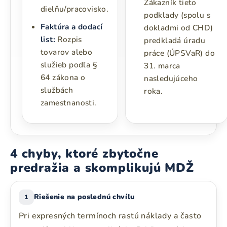
Zákazník tieto
dielňu/pracovisko.
podklady (spolu s
Faktúra a dodací
dokladmi od CHD)
list:
Rozpis
predkladá úradu
tovarov alebo
práce (ÚPSVaR) do
služieb podľa §
31. marca
64 zákona o
nasledujúceho
službách
roka.
zamestnanosti.
4 chyby, ktoré zbytočne
predražia a skomplikujú MDŽ
Riešenie na poslednú chvíľu
1
Pri expresných termínoch rastú náklady a často