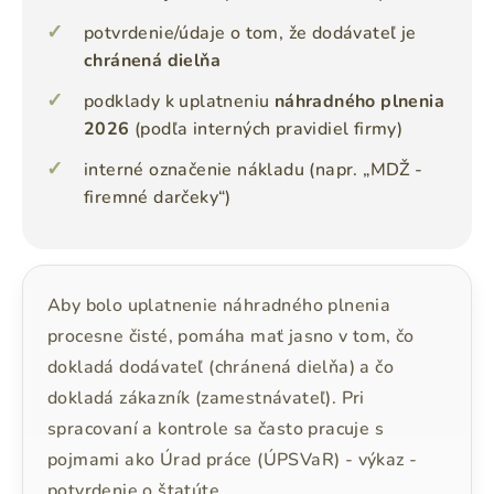
potvrdenie/údaje o tom, že dodávateľ je
chránená dielňa
podklady k uplatneniu
náhradného plnenia
2026
(podľa interných pravidiel firmy)
interné označenie nákladu (napr. „MDŽ -
firemné darčeky“)
Aby bolo uplatnenie náhradného plnenia
procesne čisté, pomáha mať jasno v tom, čo
dokladá dodávateľ (chránená dielňa) a čo
dokladá zákazník (zamestnávateľ). Pri
spracovaní a kontrole sa často pracuje s
pojmami ako Úrad práce (ÚPSVaR) - výkaz -
potvrdenie o štatúte.