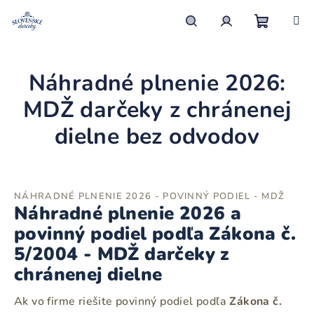
Prejsť
na
obsah
Nákupn
Hľadať
Prihlásenie
Náhradné plnenie 2026:
košík
MDŽ darčeky z chránenej
dielne bez odvodov
NÁHRADNÉ PLNENIE 2026 - POVINNÝ PODIEL - MDŽ
Náhradné plnenie 2026 a
povinný podiel podľa Zákona č.
5/2004 - MDŽ darčeky z
chránenej dielne
Ak vo firme riešite povinný podiel podľa
Zákona č.